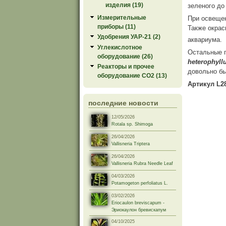
изделия (19)
зеленого до
Измерительные
При освещен
приборы (11)
Также окрас
Удобрения УАР-21 (2)
аквариума.
Углекислотное
Остальные п
оборудование (26)
heterophyl
Реакторы и прочее
довольно бы
оборудование СО2 (13)
Артикул L2
последние новости
12/05/2026
Rotala sp. Shimoga
26/04/2026
Vallisneria Triptera
26/04/2026
Vallisneria Rubra Needle Leaf
04/03/2026
Potamogeton perfoliatus L.
03/02/2026
Eriocaulon breviscapum -
Эриокаулон бревискапум
04/10/2025