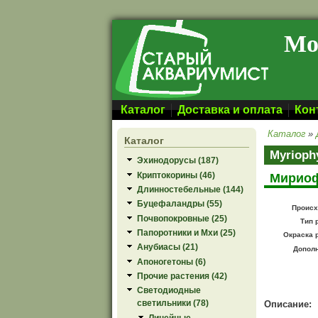
Перейти к основному содержанию
Мо
Каталог
Доставка и оплата
Кон
Каталог
»
Каталог
Myrioph
Эхинодорусы (187)
Криптокорины (46)
Мириоф
Длинностебельные (144)
Буцефаландры (55)
Происх
Почвопокровные (25)
Тип 
Папоротники и Мхи (25)
Окраска 
Анубиасы (21)
Допол
Апоногетоны (6)
Прочие растения (42)
Светодиодные
светильники (78)
Описание:
Линейные