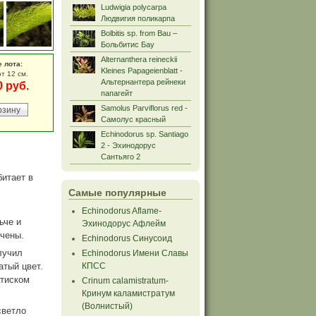
Ludwigia polycarpa
Людвигия поликарпа
Bolbitis sp. from Bau –
Больбитис Бау
Alternanthera reineckii
е лота:
Kleines Papageienblatt -
т 12 см.
Альтернантера рейнеки
0 руб.
папагейт
Samolus Parviflorus red -
Самолус красный
Echinodorus sp. Santiago
2 - Эхинодорус
Сантьяго 2
битает в
Самые популярные
Echinodorus Aflame-
ьче и
Эхинодорус Афлейм
ечены.
Echinodorus Синусоид
лучил
Echinodorus Имени Славы
атый цвет.
КПСС
атиском
Crinum calamistratum-
Кринум каламистратум
(Волнистый)
светло