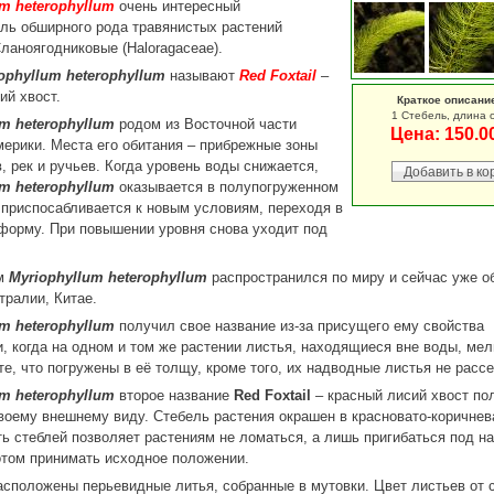
um heterophyllum
очень интересный
ль обширного рода травянистых растений
ланоягодниковые (Haloragaceae).
ophyllum heterophyllum
называют
Red Foxtail
–
ий хвост.
Краткое описани
1 Стебель, длина о
um heterophyllum
родом из Восточной части
Цена:
150.0
ерики. Места его обитания – прибрежные зоны
в, рек и ручьев. Когда уровень воды снижается,
um heterophyllum
оказывается в полупогруженном
 приспосабливается к новым условиям, переходя в
форму. При повышении уровня снова уходит под
ем
Myriophyllum heterophyllum
распространился по миру и сейчас уже о
тралии, Китае.
um heterophyllum
получил свое название из-за присущего ему свойства
, когда на одном и том же растении листья, находящиеся вне воды, мел
те, что погружены в её толщу, кроме того, их надводные листья не расс
um heterophyllum
второе название
Red Foxtail
– красный лисий хвост по
воему внешнему виду. Стебель растения окрашен в красновато-коричнев
ь стеблей позволяет растениям не ломаться, а лишь пригибаться под н
отом принимать исходное положении.
асположены перьевидные литья, собранные в мутовки. Цвет листьев от 