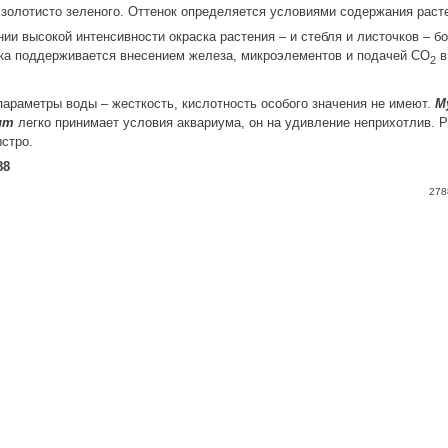
 золотисто зеленого. Оттенок определяется условиями содержания раст
ии высокой интенсивности окраска растения – и стебля и листочков – бо
ка поддерживается внесением железа, микроэлементов и подачей СО
в
2
араметры воды – жесткость, кислотность особого значения не имеют.
M
lum
легко принимает условия аквариума, он на удивление неприхотлив. 
стро.
88
278