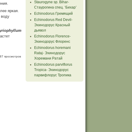
Staurogyne sp. Bihar-
ения.
Стаурогина спец. ‘Бихар’
лее яркая.
Echinodorus Гремящий
 воду
Echinodorus Red Devil-
Эхинодорус Красный
дьявол
yriophyllum
Растет
Echinodorus Florence-
Эхинодорус Флоренс
Echinodorus horemani
Rataj- Эхинодорус
87 просмотров
Хоремани Ратай
Echinodorus parviflorus
Tropiсa- Эхинодорус
парвифлорус Тропика