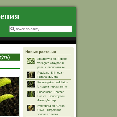
тения
Форма поиска
Поиск
Новые растения
у́ть)
Staurogyne sp. Repens
variegate Стаурогин
репенс вариегатный
Rotala sp. Shimoga –
Ротала шимога
Potamogeton perfoliatus
L - рдест перфолиатус
Eriocaulon f. Feather
Duster - Эриокаулон
Фазер Дастер
Hygrophila sp. Green
Olive – Гигрофила
зеленая оливка