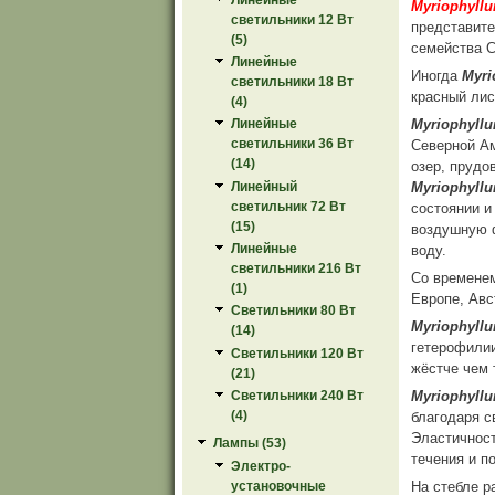
Myriophyll
светильники 12 Вт
представите
(5)
семейства С
Линейные
Иногда
Myri
светильники 18 Вт
красный лис
(4)
Myriophyll
Линейные
светильники 36 Вт
Северной Ам
(14)
озер, прудо
Линейный
Myriophyll
светильник 72 Вт
состоянии и
(15)
воздушную 
Линейные
воду.
светильники 216 Вт
Со времен
(1)
Европе, Авс
Светильники 80 Вт
Myriophyll
(14)
гетерофилии
Светильники 120 Вт
жёстче чем 
(21)
Myriophyll
Светильники 240 Вт
(4)
благодаря с
Эластичност
Лампы (53)
течения и п
Электро-
установочные
На стебле р