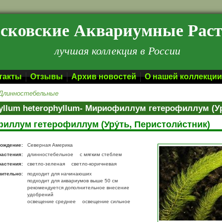
сковские Аквариумные Рас
лучшая коллекция в России
такты
Отзывы
Архив новостей
О нашей коллекции
Длинностебельные
yllum heterophyllum- Мириофиллум гетерофиллум (Ур
иллум гетерофиллум (Уру́ть, Перистоли́стник)
ождение:
Северная Америка
растения:
длинностебельное
с мягким стеблем
растения:
светло-зеленая
светло-коричневая
нительно:
подходит для начинаюших
подходит для аквариумов выше 50 см
рекомендуется дополнительное внесение
удобрений
освещение среднее
освещение сильное